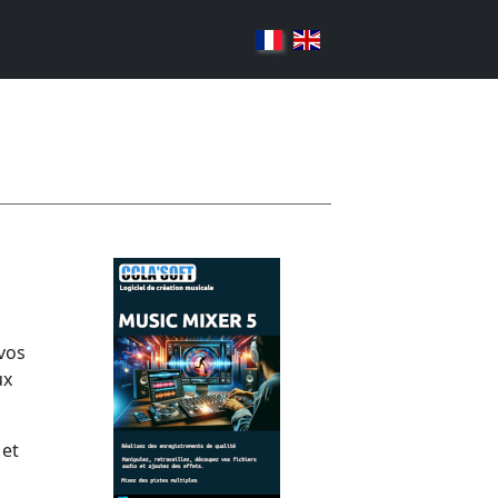
 vos
ux
 et