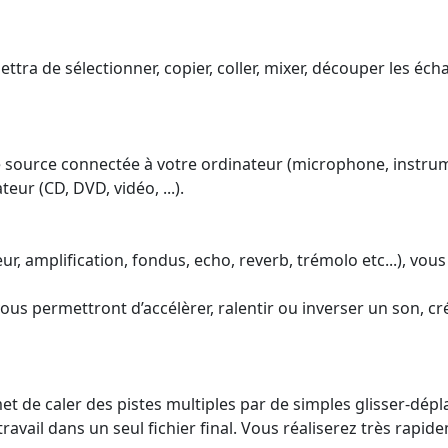
mettra de sélectionner, copier, coller, mixer, découper les éc
 source connectée à votre ordinateur (microphone, instrument
eur (CD, DVD, vidéo, ...).
r, amplification, fondus, echo, reverb, trémolo etc...), vous
us permettront d’accélèrer, ralentir ou inverser un son, cr
 de caler des pistes multiples par de simples glisser-dépl
travail dans un seul fichier final. Vous réaliserez très rapid